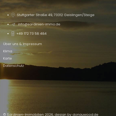
Stuttgarter Straße 49, 73312 Geislingen/Steige
info@sardinien-immo.de
+49 172 73 58 484
Über uns & Impressum
Klima
Karte
Datenschutz
© Sardinien-Immobilien 2026, design by
donauwood.de