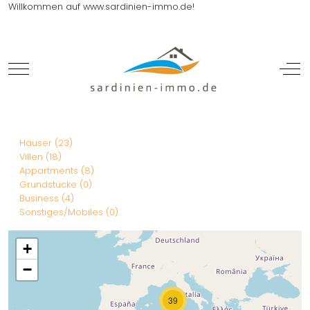
Willkommen auf www.sardinien-immo.de!
Mobile Menu Toggle
Off-
Häuser (23)
Villen (18)
Appartments (8)
Grundstücke (0)
Business (4)
Sonstiges/Mobiles (0)
+
−
39